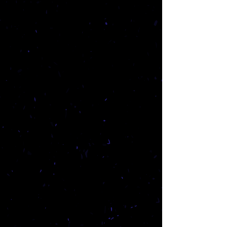
אל הירח ובחזרה
תיאטרון
לילדים
ולנוער
באר
שבע
המתנה של סבא
תיאטרון
זיקית