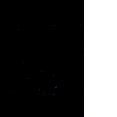
נופי הדמדומים
מופע
העוסק
בערבוב
בין
צליל
לדימוי