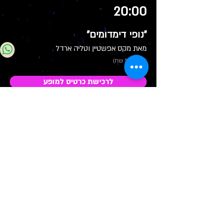
20:00
"נופי דימדומים"
מאת מקס אפשטיין וטליה ארדל
(מחיר 55 שח)
לרכישת כרטיס למופע
5.12
יום ראשון