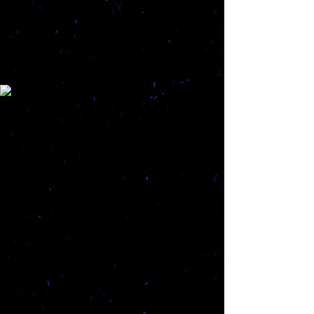
אוסף החושך
תיאטרון
קומקום