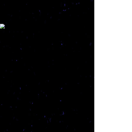
סחסח - בכורה
מרכז
יאללה
לתרבות
ואמנויות
איפה גוגו? - בכורה
רותי