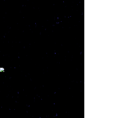
תמיר
Sisypha
מאת
יורם
כרמי