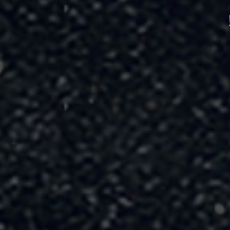
/
/
/
/
/