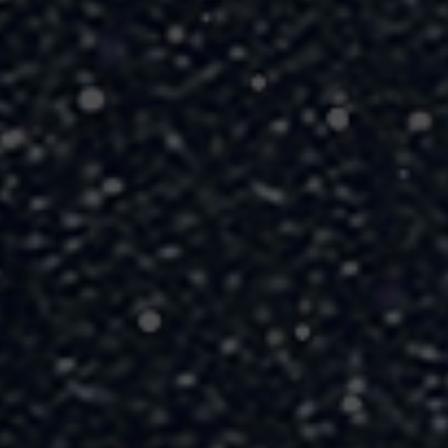
/
/
/
/
/
/
/