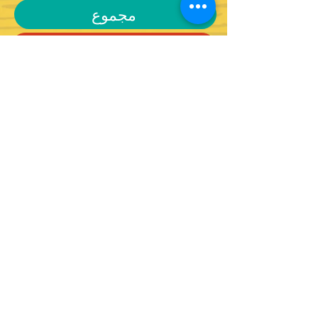
مجموع
انضم إلى النشرة الإخبارية!
0507148554
office@koomkoom.org
מופעים
הפסטיבל
לוח מופעים
קול קורא 26
כל המופעים
פסטיבלים קודמים
מרחב משחק תיאטרלי - זירה זעירה
אירועים נוספים
כרטיסיות
המחלקה החינוכית
קורסים וסדנאות
הקטלוג המלא
ימי הולדת ואירועים פרטיים
סל תרבות וגפ"I
סדנאות
היתרון הירושלמי
קורסים וסיורים
ניטו טק
חוגים
סיורים למגמות וסטודנטים