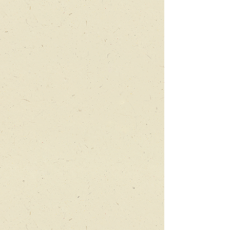
את
יעודו
האמיתי
בזכות
חרקי
הברזל
המריונטות של ליאו
הזמרים
הכי
טובים
בעולם