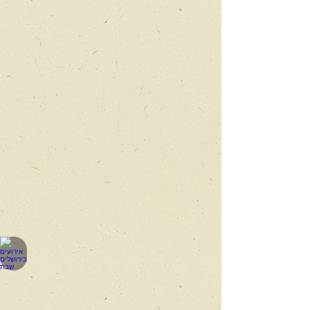
המוכר
עם
בובות
חצופות
המדביר
המדביר
מצא