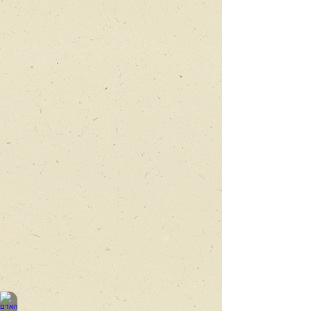
ארוך, קצר ומפותל
על
קשרים
ופתרונות,
באמצעות
תיאטרון
חפצים
ובובות
האדם הרוכב