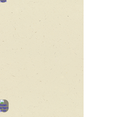
בנה
השובב
ביותר
של
אמא
אדמה
הדייג ודג הזהב
הסיפור