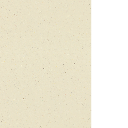
מיזאנפלס
על
משפחות
שלא
מרימות
את
הראש
מהמסך