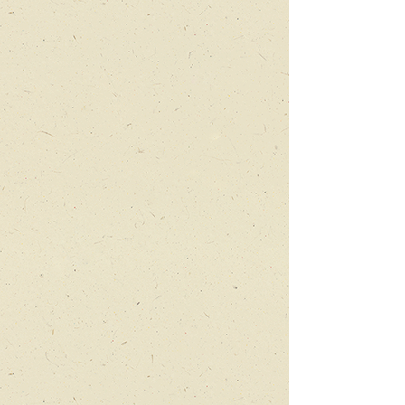
נפגשים
לערב
אחד
יונה לוויתן
המסע
הקסום
בבטן
הדג