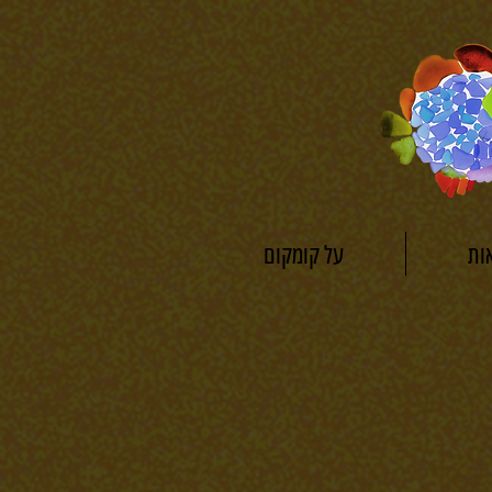
ות
על קומקום