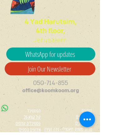
4 Yad Harutsim,
4th floor,
Jerusalem
WhatsApp for updates
Join Our Newsletter
050-714-855
office@koomkoom.org
מופעים
הפסטיבל
לוח מופעים
קול קורא 26
כל המופעים
פסטיבלים קודמים
מרחב משחק תיאטרלי - זירה זעירה
אירועים נוספים
כרטיסיות