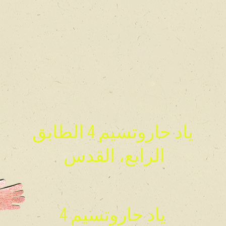
ياد حاروتسيم 4 الطابق
الرابع، القدس
ياد حاروتسيم 4