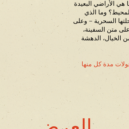
هي الأراضي البعيدة
لمحيط؟ وما الذي
تها السحرية – وعلى
ى متن السفينة،
ن الخيال، الدهشة
ولات مدة كل منها
العرض