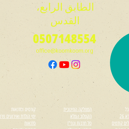
الطابق الرابع،
القدس
0507148554
office@koomkoom.org
בל
המחלקה החינוכית
קורסים וסדנאות
 26
הקטלוג המלא
ימי הולדת ואירועים פרט
ים קודמים
סל תרבות וגפ"I
סדנאות