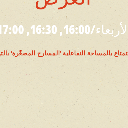
تمتاع بالمساحة التفاعلية 'المسارح المصغّرة' با