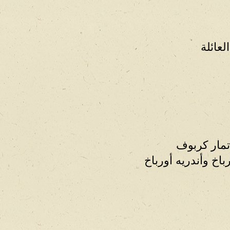
تمار كربوف
باخ وأندريه أورباخ