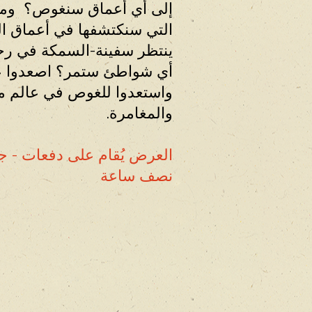
إلى أي أعماق سنغوص؟ وما 
التي سنكتشفها في أعماق ا
ينتظر سفينة-السمكة في رحل
أي شواطئ ستمر؟ اصعدوا عل
واستعدوا للغوص في عالم م
والمغامرة.
العرض يُقام على دفعات - ج
نصف ساعة