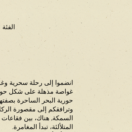
الفئة العمرية: م
انضموا إلى رحلة سحرية وغ
غواصة مذهلة على شكل حوت
حورية البحر الساحرة بصفتها
وترافقكم إلى مقصورة الرك
السمكة, هناك، بين فقاعات ا
المتلألئة، تبدأ المغامرة.