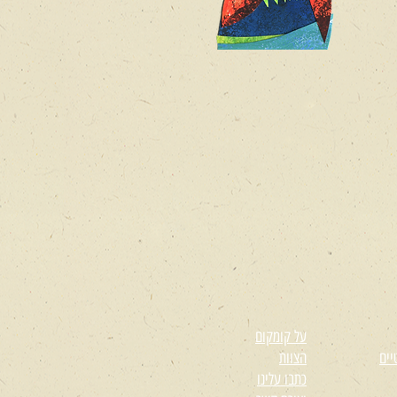
על קומקום
יים
הצוות
כתבו עלינו