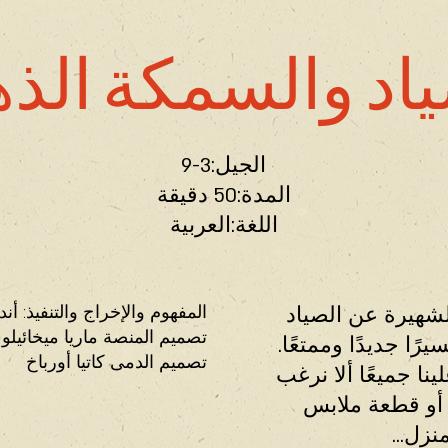
اد والسمكة الذه
الجيل:3-9
المدة:50 دقيقة
اللغة:العربية
المفهوم والإخراج والتنفيذ: أند
شهيرة عن الصياد
تصميم المنصة ماريا ميخائيل
ًا جديدًا وممتعًا.
تصميم الدمى كاتيا أورباخ
نا جميعًا ألا نرغب
أو قطعة ملابس
زل...