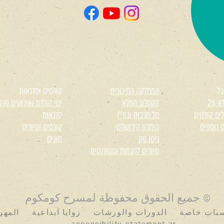
בל
המחלקה החינוכית
קורסים וסדנאות
 26
הקטלוג המלא
ימי הולדת ואירועים פרט
ים קודמים
סל תרבות וגפ"I
סדנאות
ם נוספים
היתרון הירושלמי
קורסים וסיורים
ניטו טק
חוגים
סיורים למגמות וסטודנטים
© جميع الحقوق محفوظة لمسرح كومكوم
سبات خاصة
الدورات والورشات
زوايا ابداعية
المهر