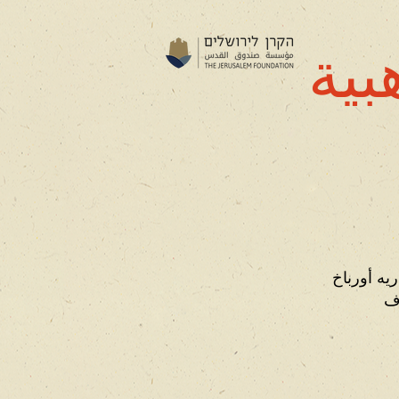
بية
ريه أورباخ
وف