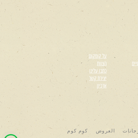
על קומקום
יים
הצוות
כתבו עלינו
יצירת קשר
ארכיון
جانات
العروض
كوم كوم