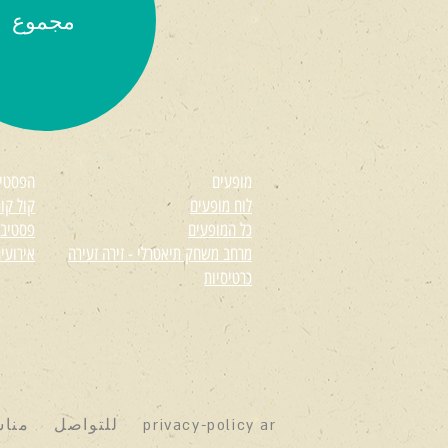
مجموع
מופעים
הפסטי
לוח מופעים
קול קורא
כל המופעים
פסטיבל
מרחב משחק תיאטרלי - זירה זעירה
אירועי
כרטיסיות
privacy-policy ar
للتواصل
منا