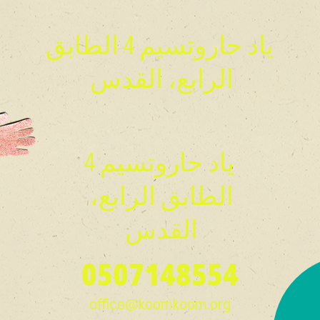
ياد حاروتسيم 4 الطابق
الرابع، القدس
ياد حاروتسيم 4
الطابق الرابع،
القدس
0507148554
office@koomkoom.org