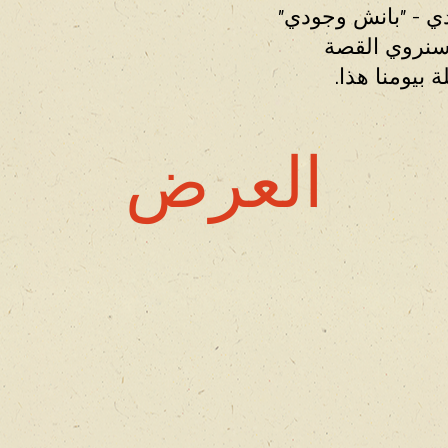
ي - "بانش وجودي"
سنروي القصة
بيومنا هذا.
العرض