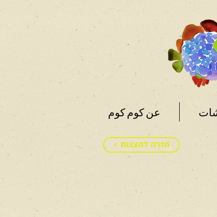
شات
عن كوم كوم
< חזרה להצגות