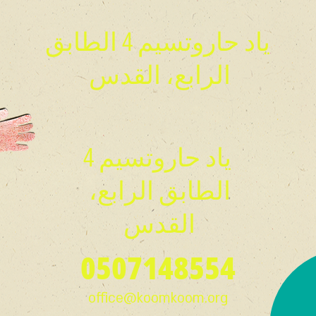
ياد حاروتسيم 4 الطابق
الرابع، القدس
ياد حاروتسيم 4
الطابق الرابع،
القدس
0507148554
office@koomkoom.org