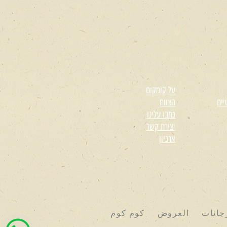
על קומקום
יים
הצוות
כתבו עלינו
יצירת קשר
ארכיון
جانات
العروض
كوم كوم