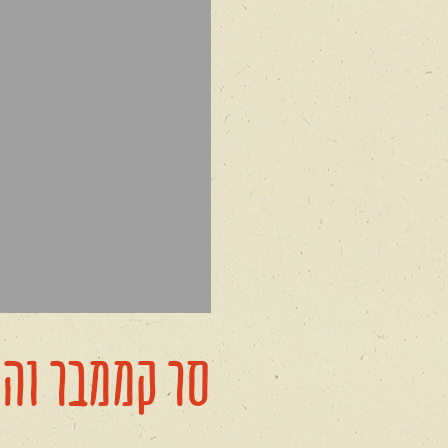
סר קממבר וה