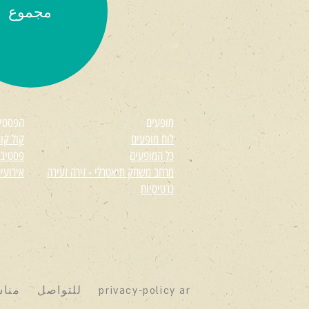
مجموع
מופעים
הפסטי
לוח מופעים
קול קורא
כל המופעים
פסטיבל
מרחב משחק תיאטרלי - זירה זעירה
אירועי
כרטיסיות
privacy-policy ar
للتواصل
منا