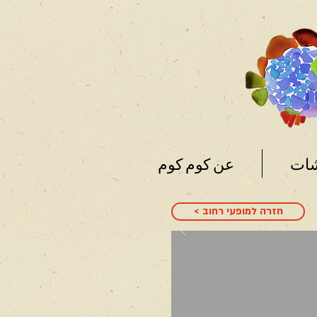
شات
عن كوم كوم
< חזרה למופעי רחוב