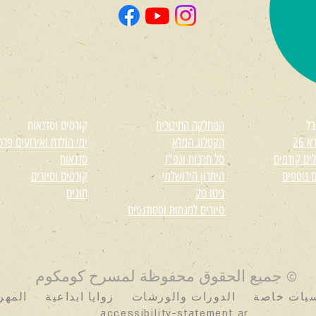
בל
המחלקה החינוכית
קורסים וסדנאות
 26
הקטלוג המלא
ימי הולדת ואירועים פרט
ים קודמים
סל תרבות וגפ"I
סדנאות
ם נוספים
היתרון הירושלמי
קורסים וסיורים
ניטו טק
חוגים
סיורים למגמות וסטודנטים
© جميع الحقوق محفوظة لمسرح كومكوم
سبات خاصة
الدورات والورشات
زوايا ابداعية
المهر
accessibility-statement ar