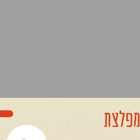
מפלצת