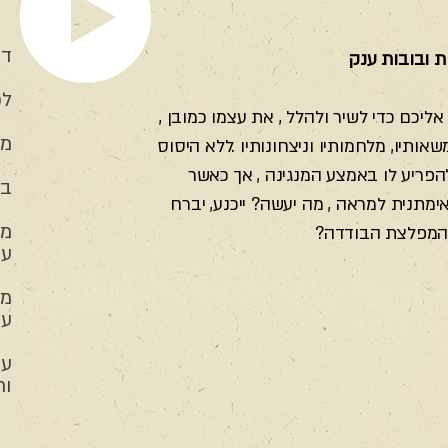
דמ
ות ובובות ענק
לכ
ליכם כדי לשיר ולהלל , את עצמו כמובן ,
משך:
אותיו, מלחמותיו וניצחונותיו .ללא היסוס
הפריע לו באמצע המנגינה , אך כאשר
בי
ימתנית למראה , מה יעשה? ייכנע, יברח
מש
 המפלצת הבודדה?
עי
מו
עי
עי
ות