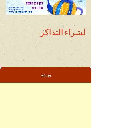
لشراء التذاكر
ورشة