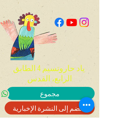
ياد حاروتسيم 4 الطابق
الرابع، القدس
مجموع
انضم إلى النشرة الإخبارية!
0507148554
office@koomkoom.org