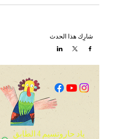
شارِك هذا الحدث
ياد حاروتسيم 4 الطابق