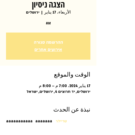
הצגה ניסיון
الأربعاء، 17 يناير
  |  
ירושלים
אאא
ההרשמה סגורה
אירועים אחרים
الوقت والموقع
17 يناير 2024، 7:00 م – 8:00 م
ירושלים, יד חרוצים 4, ירושלים, ישראל
نبذة عن الحدث
טריילר
aaaaaaaaaaa   aaaaaaa    