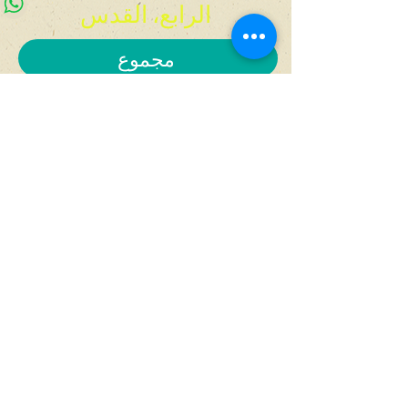
الرابع، القدس
مجموع
انضم إلى النشرة الإخبارية!
0507148554
office@koomkoom.org
מופעים
הפסטיבל
לוח מופעים
קול קורא 26
כל המופעים
פסטיבלים קודמים
מרחב משחק תיאטרלי - זירה זעירה
אירועים נוספים
כרטיסיות
המחלקה החינוכית
קורסים וסדנאות
הקטלוג המלא
ימי הולדת ואירועים פרטיים
סל תרבות וגפ"I
סדנאות
היתרון הירושלמי
קורסים וסיורים