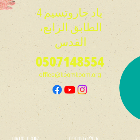
ياد حاروتسيم 4
الطابق الرابع،
القدس
0507148554
office@koomkoom.org
בל
המחלקה החינוכית
קורסים וסדנאות