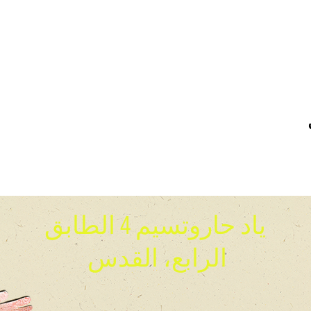
ياد حاروتسيم 4 الطابق
الرابع، القدس