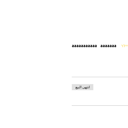
ילר
aaaaaaaaaaa   aaaaaaa    
انتهى البيع