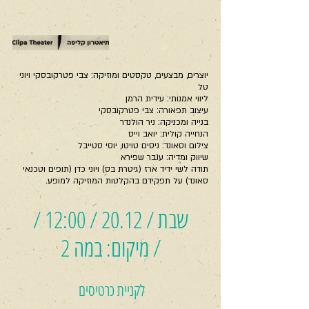
יוצרים, מבצעים, טקסטים ומוזיקה: צבי פטרקובסקי ויוני 
טל 
ליווי אמנותי: עידית הרמן 
עיצוב תפאורה: צבי פטרקובסקי 
בנייה ומכניקה: ניר הולנדר 
הנחייה קולית: יואב וייס 
צילום וסאונד: ניסים טויטו, יוסי סטייבל 
שיווק ומדיה: ענבר שפירא  
תודה לשי ידיד ארז (גיטרת בס) ויוני כדן (תופים וטכנאי 
סאונד) על תפקידם בהקלטות המוזיקה למופע.
שבת / 20.12 / 12:00 /
/ מיקום: במה 2
לקניית כרטיסים 