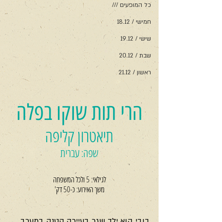
כל המופעים ///
חמישי / 18.12
שישי / 19.12
שבת / 20.12
ראשון / 21.12
הרי תות שוקו בפלה
תיאטרון קליפה
שפה: עברית
לגילאי: 5 ולכל המשפחה
משך האירוע: כ-50 דק'
בובי הוא ילד שגר בעיירה קטנה במערב 