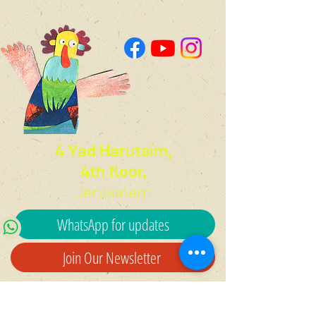
4 Yad Harutsim,
4th floor,
Jerusalem
WhatsApp for updates
Join Our Newsletter
050-714-855
office@koomkoom.org