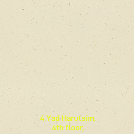
4 Yad Harutsim,
4th floor,