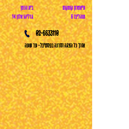
תיאטרון קומקום
בית הנסן
מוהליבר 6
גדליהו אלון 14
02-6633110
אורך כל הצגה וסדנה בפסטיבל- עד שעה
הנסיכה בייגלה
אלכסנדר
מיכאילוב,
ישראל
העולם המופלא של קיבוקי