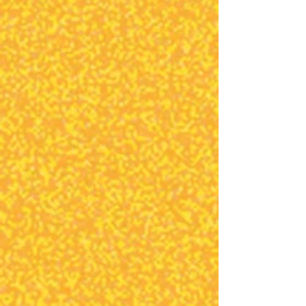
תומאס
הרפורט,
גרמניה
מסע בין חלמונים
אנסמבל
עתים,
ישראל
סיפור מנייר
אורית