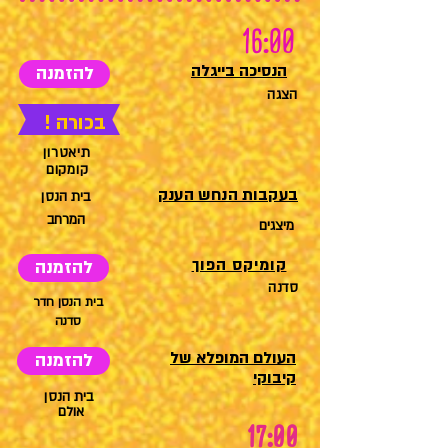
16:00
הנסיכה בייגלה
להזמנה
הצגה
בכורה !
תיאטרון
קומקום
בעקבות הנחש הענק
בית הנסן
המרחב
מיצגים
קומיקס הפוך
להזמנה
סדנה
בית הנסן חדר
סדנה
העולם המופלא של
להזמנה
קיבוקי
בית הנסן
אולם
17:00