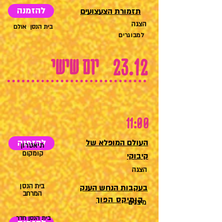
להזמנה
תזמורת הצעצועים
הצגה
בית הנסן אולם
למבוגרים
יום שישי
23.12
11:00
העולם המופלא של
להזמנה
תיאטרון
קומקום
קיבוקי
הצגה
בית הנסן
בעקבות הנחש הענק
המרחב
קומיקס הפוך
מיצגים
בית הנסן חדר