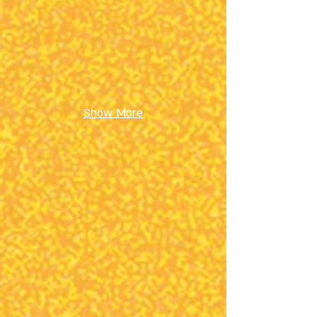
ליבוביץ',
ישראל
Show More
נע ונד
גלעד
שבתאי,
ישראל/גרמניה
סדנת מריונטות על חוט
תומאס