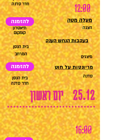
חדר סדנה
12:00
מעלה מטה
להזמנה
הצגה
תיאטרון
קומקום
בעקבות הנחש הענק
בית הנסן
המרחב
מיצגים
להזמנה
מריונטות על חוט
סדנה
בית הנסן
חדר סדנה
25.12
יום ראשון
16:00