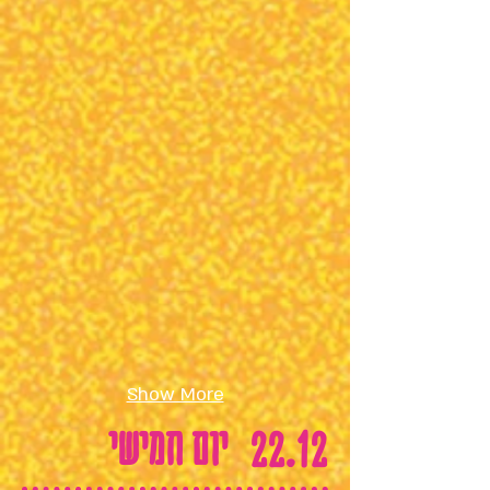
הרפורט,
גרמניה
סדנה קומיקס חוויתית של סיפור הפוך
סטודיו
"ילדי
פרא",ישראל
Show More
יום חמישי
22.12