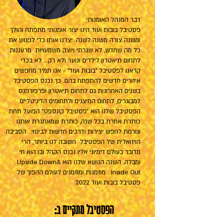
דבר המנהל האומנותי
פסטיבל בובות ועוד הינו יצור אומנותי מתפתח והולך
ומשנה צורה משנה לשנה. יצרנו אותו כדי לפגוש את
כל מה שחדש, לא שגרתי ויוצק משמעויות מרעננות
לתחום תיאטרון לילדים ונוער ולא רק... לא בכדי
קראנו לפסטיבל "בובות ועוד" - אנו תמיד מחפשים
איזורים חדשים להתפתח בהם. כך נכנס הפסטיבל
בשנים האחרונות גם לתחום תיאטרון ופרפורמנס
למבוגרים, לתחום המיצגים ולתחומים הדיגיטליים.
הפסטיבל שלנו הוא "פסטיבל קונספט" הפועל תחת
כותרת אחרת בכל שנה, כותרת שמאתגרת אותנו
וגורמת לחפש יצירות ודרכים חדשות לביטוי. הסביבה
הויזואלית של הפסטיבל חשובה לנו ביותר, הרי
מדובר בעולם דימיוני אליו נכנס הקהל ובו הוא חי
ומבלה. השנה הנושא שלנו הוא Upside Down&
Inside Out . מוזמנות ומוזמנים לעולם ההפוך של
פסטיבל בובות ועוד 2022
הפסטיבל מתקיים ב: