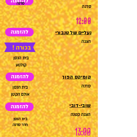
להזמנה
סדנה
סדנה
12:00
להזמנה
נעליים של טנבורי
הצגה
בכורה !
בית הנסן
קולנוע
להזמנה
קומיקס הפוך
סדנה
בית הנסן
אולם הקטן
שובי-דובי
להזמנה
הצגה
קטנה
בית הנסן
חדר סדנה
13:00