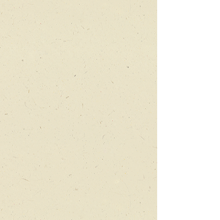
קרקס הבובות
קברט
בובות
וחפצים