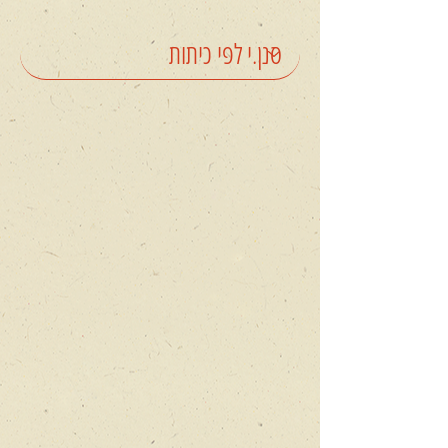
SOS
מסע
בין
כוכבים
של
ימינו