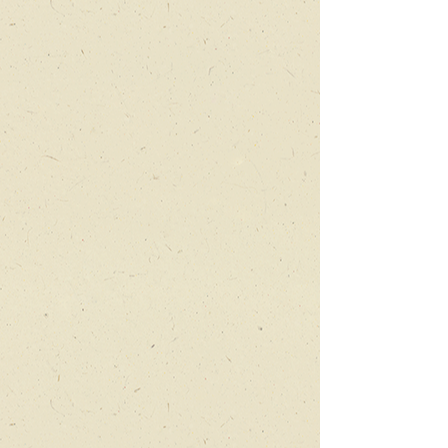
האדם הרוכב
בנה
השובב
ביותר
של
אמא
אדמה