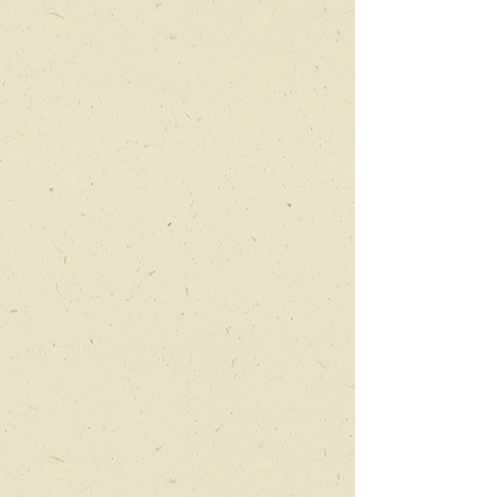
שלא
מרימות
את
הראש
מהמסך
מעלה מטה
על
ילדים
ששואפים
גבוהה