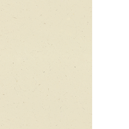
הנחוש
והפסל
הנחוש
עוד
יותר
מיזאנפלס
על
משפחות