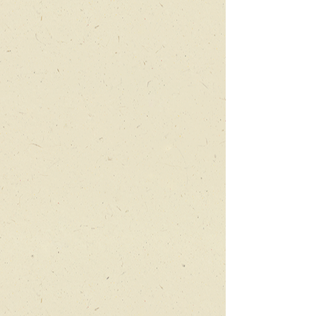
ארוך, קצר ומפותל
על
קשרים
ופתרונות,
באמצעות
תיאטרון
חפצים
ובובות