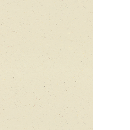
הדייג ודג הזהב
הסיפור
המוכר
עם
בובות
חצופות
לילה במוזיאון
השומר