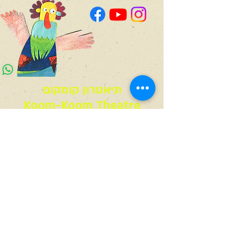
תיאטרון קומקום
Koom-Koom Theatre
קבוצת ווטסאפ לעדכונים
!הצטרפו לניוזלטר
0507148554
office@koomkoom.org
מופעים
הפסטיבל