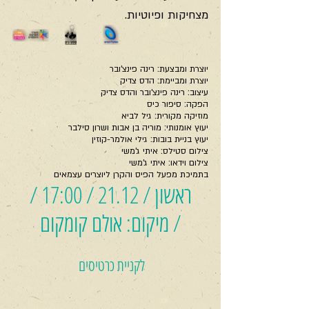
מצחיקות ופיוטיות.
יוצרת ומבצעת: רינה פינצ'ובר 
יוצרת ומביימת: הדס צדיק 
עיצוב: רינה פינצ'ובר והדס צדיק 
הפקה: סיפור כיס 
מוזיקה מקורית: גיל לביא 
יעוץ אומנותי: מוריה בן אבות ושרון סילבר 
יעוץ בניית בובות: גילי אולמר-קוזין 
צילום סטילס: איתי ג'משי 
צילום וידאו: איתי ג'משי
בתמיכת מפעל הפיס והקרן ליוצרים עצמאים
ראשון / 21.12 / 17:00 /
/ מיקום: אולם קומקום
לקניית כרטיסים 