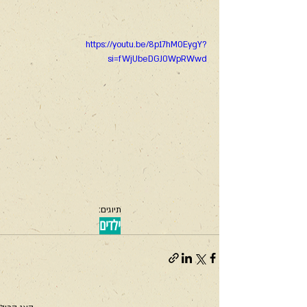
https://youtu.be/8p17hM0EygY?
si=fWjUbeDGJ0WpRWwd
תיוגים:
ילדים