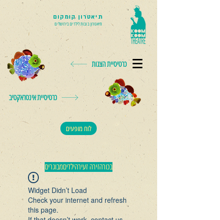
תיאטרון קומקום
תיאטרון בובות לילדים בירושלים
כרטיסיית הצגות
כרטיסיית אינטראקטיב
לוח מופעים
בכורה
זירה זעירה
ילדים
מבוגרים
Widget Didn’t Load
Check your internet and refresh
this page.
If that doesn’t work, contact us.