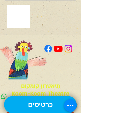
תיאטרון קומקום
Koom-Koom Theatre
כרטיסים
קבוצת ווטסאפ לעדכונים