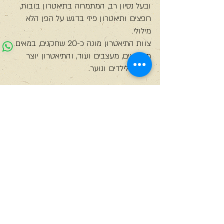
ובעל נסיון רב, המתמחה בתיאטרון בובות,
חפצים ותיאטרון פיזי בדגש על הפן הלא
מילולי.
צוות התיאטרון מונה כ-20 שחקנים, במאים,
מוזיקאים, מעצבים ועוד, והתיאטרון יוצר
הצגות לילדים ונוער.
התיאטרון מזמין את תלמידי.ות מגמות
תיאטרון וסטודנטים.ות לימי עיון / סדרת
מפגשים בבית התיאטרון בירושלים.
במסגרת המפגש, המשתתפים יכירו איך בנוי
תיאטרון קטן, מה הרכיבים השונים בו, איך
הוא מתנהל ואיך הוא יוצר.
כמו כן, המשתתפים יפגשו ויתנסו בטכניקה
הייחודית לתיאטרון, ויחקרו יחד עם מדריך/ה
מטעם הצוות את האפשרויות השונות
שתיאטרון בובות/ פיזי מציע, לעומת סוגי
תיאטרון אחרים.