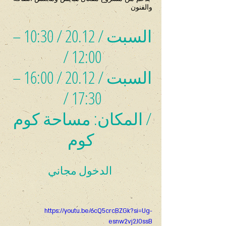
والفنون
السبت / 20.12 / 10:30 – 
12:00 / 
السبت / 20.12 / 16:00 – 
17:30 / 
/ المكان: مساحة كوم 
كوم
 الدخول مجاني
https://youtu.be/6cQ5crcBZGk?si=Ug-
esnw2vj2J0ssB