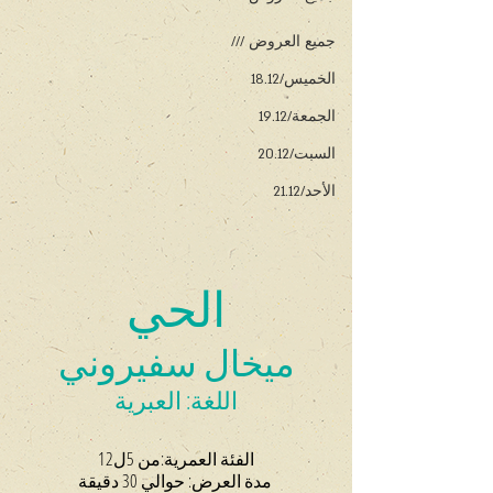
جميع العروض ///
الخميس/18.12
الجمعة/19.12
السبت/20.12
الأحد/21.12
الحي
ميخال سفيروني
اللغة: العبرية
الفئة العمرية:من 5ل12
 مدة العرض: حوالي 30 دقيقة