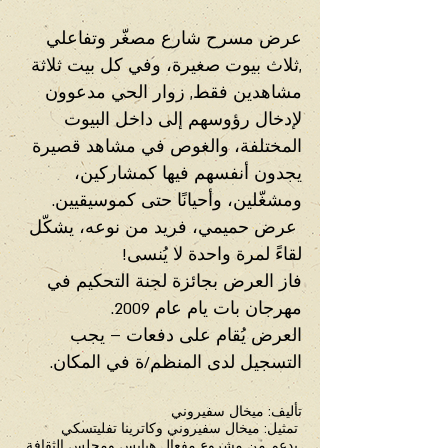
عرض مسرح شارع مصغّر وتفاعلي 
,ثلاث بيوت صغيرة، وفي كل بيت ثلاثة 
مشاهدين فقط, زوار الحي مدعوون 
لإدخال رؤوسهم إلى داخل البيوت 
المختلفة، والغوص في مشاهد قصيرة 
يجدون أنفسهم فيها كمشاركين، 
ومشغّلين، وأحيانًا حتى كموسيقيين.
 عرض حميمي، فريد من نوعه، يشكّل 
لقاءً لمرة واحدة لا يُنسى!
فاز العرض بجائزة لجنة التحكيم في 
مهرجان بات يام عام 2009.
العرض يُقام على دفعات – يجب 
التسجيل لدى المنظم/ة في المكان.
تأليف: ميخال سفيروني
 تمثيل: ميخال سفيروني وكاترينا تفليتسكي
 بدعم من مشروع مفعال هبايس ومجلس الثقافة 