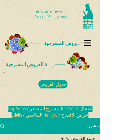
תיאטרון קומקום
תיאטרון בובות לילדים בירושלים
بطاقة العروض المسرحية
بطاقة العروض المسرحية
جدول العروض
أطفال / children
المسرح المصغر / Tiny Arena
عرض الافتتاح / Premiere
للبالغين / adults
منشور
جميع العروض ///