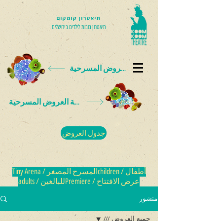
תיאטרון קומקום
תיאטרון בובות לילדים בירושלים
بطاقة العروض المسرحية
بطاقة العروض المسرحية
جدول العروض
أطفال / children
المسرح المصغر / Tiny Arena
عرض الافتتاح / Premiere
للبالغين / adults
منشور
جميع العروض ///