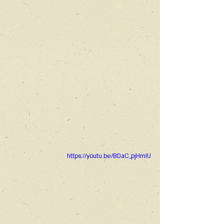
https://youtu.be/BDaC_pjHmIU