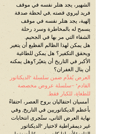
الشهير، يجد هتلر نفسه في موقف 
فريد ليروي قصته ,في لحظة صدفة 
إلهية، يجد هتلر نفسه في موقف 
يسمح له بالمخاطرة وسرد رحلة 
الشفاء التي مر بها في الجحيم.
هل يمكن لهذا الظالم الفظيع أن يتغير 
ويحقق التكفير؟ هل يمكن للطاغية 
الأكبر في التاريخ أن يتغيّر؟وهل يمكنه 
أن ينال الغفران؟
العرض يُقدَّم ضمن سلسلة "الديكتاتور 
القادم" –سلسلة عروض مخصصة 
للطغاة، للكبار فقط.
 أمسيان احتفاليان بروح العصر، احتفاءً 
بأعظم الديكتاتوريين في التاريخ, وفي 
نهاية العرض الثاني، ستُجرى انتخابات 
غير ديمقراطية لاختيار "الديكتاتور 