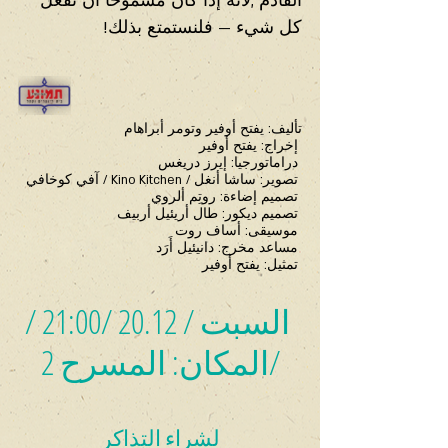
القادم",لأنه إذا كان مسموحًا أن نفعل 
كل شيء — فلنستمتع بذلك!
تأليف: يفتح أوفير وتومر أبراهام
 إخراج: يفتح أوفير
 دراماتورجيا: إيرز دريغس
 تصوير: ساشا أنغل / Kino Kitchen / آفي كوخافي
 تصميم إضاءة: روتِم ألروي
 تصميم ديكور: طال أريئيل أربيف
 موسيقى: أساف روت
 مساعد مخرج: دانيئيل أَرَد
 تمثيل: يفتح أوفير
 السبت / 20.12 /21:00 /
/المكان: المسرح 2
 لشراء التذاكر 