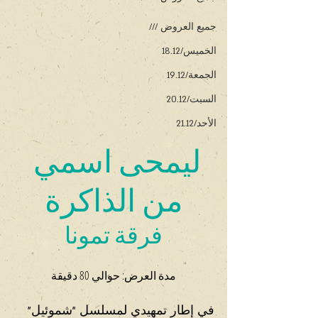
جميع العروض ///
الخميس/18.12
الجمعة/19.12
السبت/20.12
الأحد/21.12
ليمحى اسمي 
من الذاكرة
فرقة تمونا
مدة العرض: حوالي 80 دقيقة
في إطار تمهيدي لمسلسل "شموئيل" 