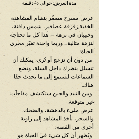
 مدة العرض: حوالي 45 دقيقة
عرض مسرح مصغّر بنظام المشاهدة 
الخفية,زقزقة عصافير، شمس دافئة، 
وحبيبان في نزهة — هذا كل ما تحتاجه 
لنزهة مثالية... وربما واحدة تغيّر مجرى 
الحياة!
 من دون أن تزعج أو تُرى، يمكنك أن 
تتسلل بنظرك داخل السلة، وتضع 
السماعات لتستمع إلى ما يحدث حقًا 
هناك.
 وبين النبيذ والجبن ستكتشف مفاجآت 
غير متوقعة.
عرض مليء بالدهشة، والضحك، 
والسحر، يأخذ المشاهد إلى زاوية 
أخرى من القصة،
 ويُظهر أن كل شيء في الحياة هو 