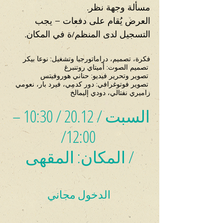
مسألة وجهة نظر.
العرض يُقام على دفعات – يجب 
التسجيل لدى المنظم/ة في المكان.
فكرة، تصميم، دراماتورجيا وتشغيل: نوعا بيكر
 تصميم الصوت: أميتاي روتنبرغ
 تصوير وتحرير فيديو: حناني هوروفيتس
 تصوير فوتوغرافي: دور كدمِي، فيرد بار، نعومي 
زاميري نفتالي، دودي إليمالخ
السبت / 20.12 / 10:30 – 
 12:00/
/ المكان: المقهى
 الدخول مجاني