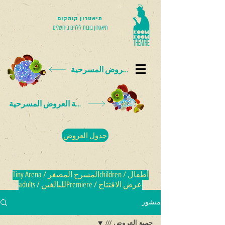
תיאטרון קומקום
תיאטרון בובות לילדים בירושלים
بطاقة العروض المسرحية
بطاقة العروض المسرحية
جدول العروض
أطفال / children
المسرح المصغر / Tiny Arena
عرض الافتتاح / Premiere
للبالغين / adults
منشور
جميع العروض ///